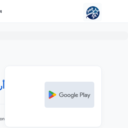
ا
أر
on.