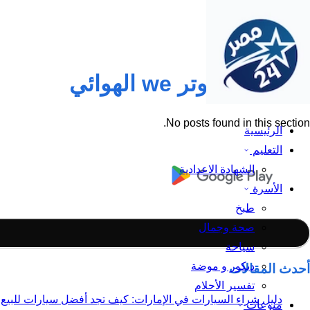
تقسيط الراوتر we الهوائي
No posts found in this section.
الرئيسية
التعليم
الشهادة الاعدادية
الأسرة
طبخ
صحة وجمال
سياحة
ديكور و موضة
أحدث المقالات
تفسير الأحلام
دليل شراء السيارات في الإمارات: كيف تجد أفضل سيارات للبيع
منوعات