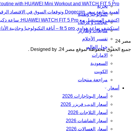
 Routine with HUAWEI Mini Workout and WATCH FIT 5 Pro
تجربة
أهمية متابعة سعر Dogecoin وتوقعات السوق في الاقتصاد الرقمي الحديث
تكنولوجيا وتقنية
اكتشف المستقبل مع HUAWEI WATCH FIT 5 Pro: ساعة ذكية تجمع بين التكنولوجيا والأناقة
عجائب و غرائب
استكشف ساعة هواوي fit 5 pro – أناقة التكنولوجيا وجاذبية الأداء
متابعات وتقارير
تفسير الأحلام
مصر 24
حول العالم
جميع الحقوق محفوظة لموقع مصر 24. Designed by
.
الامارات
السعودية
الكويت
مراجعة منتجات
أسعار
أسعار البوتاجازات 2026
أسعار الديب فريزر 2026
أسعار الثلاجات 2026
أسعار الشاشات 2026
أسعار الغسالات 2026