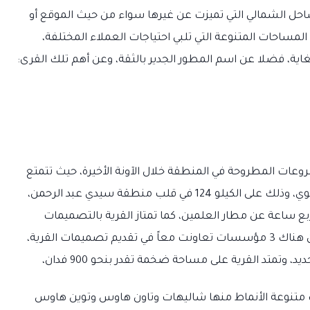
حل الشمالي التي تميزت عن غيرها سواء من حيث الموقع أو
مساحات المتنوعة التي تلبي احتياجات العملاء المختلفة،
اية، فضلا عن اسم المطور الجدير بالثقة، وعن أهم تلك القرى:
عات المطروحة في المنطقة خلال الآونة الأخيرة، حيث تتمتع
بكافة عوامل النجاح سواء من حيث الموقع الحيوي، وذلك على الكيلو 124 في قلب منطقة سيدي عبد الرحمن،
بع ساعة عن مطار العلمين، كما تمتاز القرية بالتصميمات
العالمية المستوحاة من الطراز اليوناني خاصة أن هناك 3 مؤسسات تعاونت معاً في تقديم تصميمات القرية،
متد القرية على مساحة ضخمة تقدر بنحو 900 فدان،
ت متنوعة الأنماط منها شاليهات وتاون هاوس وتوين هاوس