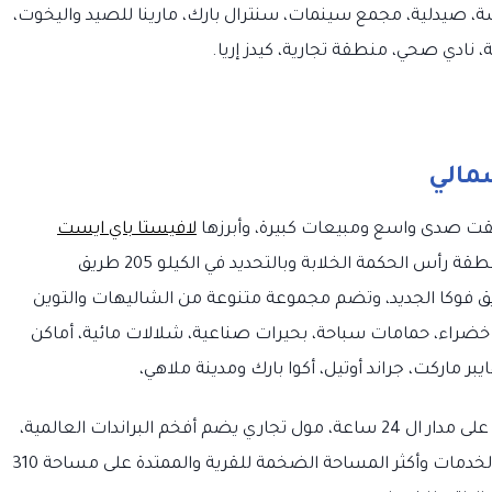
سة، صيدلية، مجمع سينمات، سنترال بارك، مارينا للصيد واليخوت،
نادي صحي، منطقة تجارية، كيدز إريا.
مالي
قت صدى واسع ومبيعات كبيرة، وأبرزها
لافيستا باي ايست
الواقعة على أجمل شواطئ منطقة رأس الحكمة الخلابة وبالتحديد في الكيلو 205 طريق
ق فوكا الجديد، وتضم مجموعة متنوعة من الشاليهات والتوين
ضراء، حمامات سباحة، بحيرات صناعية، شلالات مائية، أماكن
ر ماركت، جراند أوتيل، أكوا بارك ومدينة ملاهي،
بالإضافة إلى نادي صحي ورياضي، صيدلية متاحة على مدار ال 24 ساعة، مول تجاري يضم أفخم البراندات العالمية،
ومطاعم وكافيهات، وقد ساعد على توفير تلك الخدمات وأكثر المساحة الضخمة للقرية والممتدة على مساحة 310