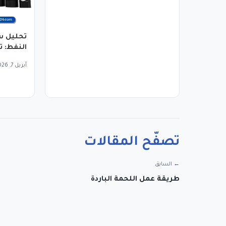
تحليل س
النفط: تأ
الطلب
أبريل 7, 2026
تصفّح المقالات
← السابق
طريقة عمل اللحمة الباردة