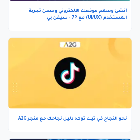
أنشئ وصمم موقعك الالكتروني وحسن تجربة
المستخدم (UI/UX) مع 7P – سيفن بي
نحو النجاح في تيك توك: دليل نجاحك مع متجر A2G