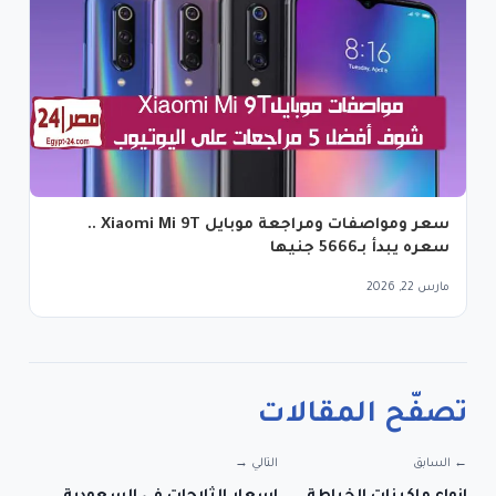
سعر ومواصفات ومراجعة موبايل Xiaomi Mi 9T ..
سعره يبدأ بـ5666 جنيها
مارس 22, 2026
تصفّح المقالات
← السابق
التالي →