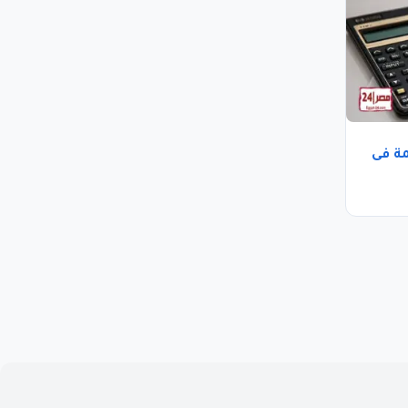
مة فى