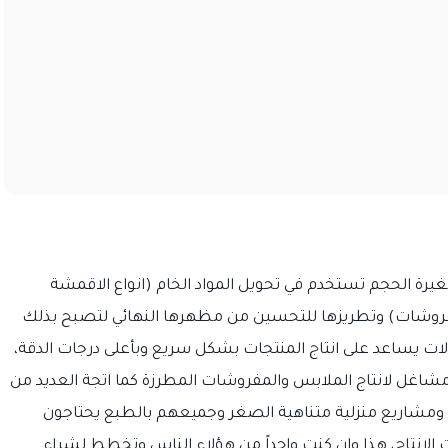
غيرة الحجم تستخدم في تحويل المواد الخام (انواع الاقمشة
فروشات) وتطريزها للتحسين من مظهرها النهائي لتصبح بذلك
الات يساعد على انتاج المنتجات بشكل سريع وبأعلى درجات الدقة،
ومشاغل لانتاج الملابس والمفروشات المطرزة كما اتجة العديد من
 ومشاريع منزلية متناهية الصغر وجميعهم بالطبع يحتاجون
الانتاج، هذا وان كنت واحداً من هؤلاء الناس وتخطط لشراء