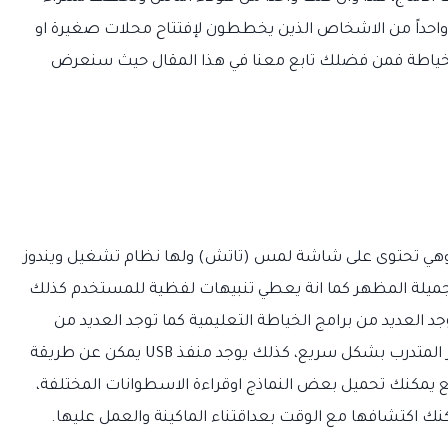
نت واحداً من الاشخاص الذين يخططون لإفتتاح محلات صغيرة او
خياطة فمن فضلك تابع معنا في هذا المقال حيث سنعرض
عالم وهي تحتوى على شاشة لمس (تاتش) ولها نظام تشغيل ويندوز
جميلة المظهر كما انة يعطي تنبيهات لفظية للمستخدم كذلك
 العديد من برامج الخياطة التعليمية كما توجد العديد من
التمارين والنماذج التى تساعد على تعليم وتطوير المتدرب بشكل سريع، كذلك يوجد منفذ USB يمكن عن طريقة
طبع يمكنك تحميل بعض النماذج اوقراءة الاسطوانات المختلفة،
مكنك اكتشافها مع الوقت بعداقتناء الماكينة والعمل عليها.