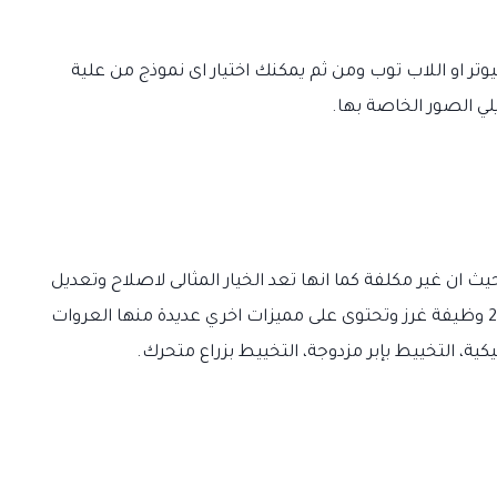
وتر او اللاب توب ومن ثم يمكنك اختيار اى نموذج من علية
لي الصور الخاصة بها.
يث ان غير مكلفة كما انها تعد الخيار المثالى لاصلاح وتعديل
الملابس، هذا وتحتوي هذة الآلة على 14 غرزة و24 وظيفة غرز وتحتوى على مميزات اخري عديدة منها العروات
كية، التخييط بإبر مزدوجة، التخييط بزراع متحرك.