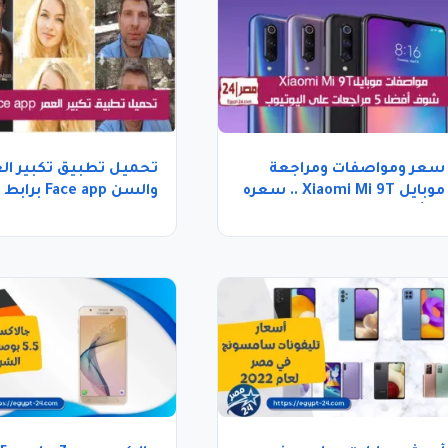
سعر ومواصفات ومراجعة
تحميل تطبيق تكبير ال
موبايل Xiaomi Mi 9T .. سعره
والسن ace app
يبدأ بـ5666 جنيها
مباشر