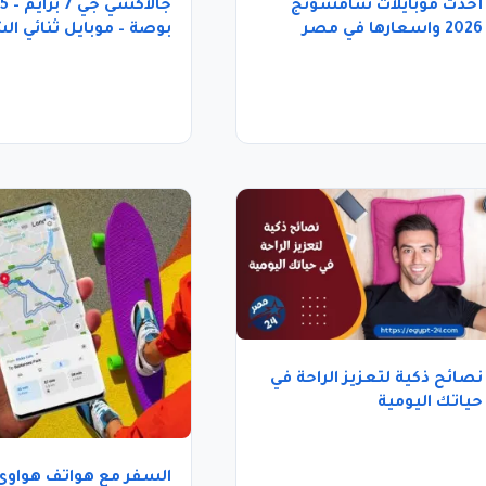
أحدث موبايلات سامسونج
جالاكسي جي 
2026 واسعارها في مصر
بوصة – موبايل ثنائي ال
– ذهبي
نصائح ذكية لتعزيز الراحة في
حياتك اليومية
السفر مع هواتف هواوي