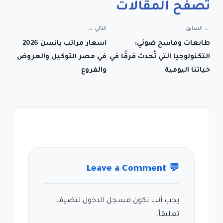
تصفّح المقالات
← السابق
التالي →
طابعات وماسح ضوئي:
اسعار مراتب يانسن 2026
التكنولوجيا التي تُحدث فرقًا في
في مصر التوكيل والعروض
حياتنا اليومية
والفروع
Leave a Comment
💬
يجب أنت تكون
مسجل الدخول
لتضيف
تعليقاً.