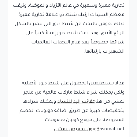
تجارية مميزة وشهيرة في عالم الأزياء والموضة، وترغب
معظم السيدات ارتداء شنط ذو علامة تجارية مميزة
لذلك يقومن بالبحث عن شنط ديور التي تتميز بالشكل
الرائع الأنيق، وقد لاقت شنط ديور إقبالاً كبيراً على
شرائها خصوصاً بعد قيام النجمات العالميات
الشهيرات بارتدائها.
قد لا تستطيعين الحصول على شنط ديور الأصلية
ولكن يمكنك شراء شنط ماركات عالمية من متجر
نمشي من هنا
حقائب اليد للنساء
ويمكنك شراءها
بتخفيضات كبيرة عن طريق اضافة كوبونات الخصم
المعروضه على موقع كوبون خصومات
5somat.net
كوبون تخفيض نمشي
.