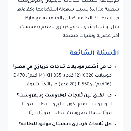
موديلاتها. تكتسب الثلاجات الديجيتال والنوفروست
شعبية متزايدة بسبب سهولة استخدامها وكفاءتها
في استهلاك الطاقة. كما أن المنافسة مع ماركات
مثل توشيبا وشارب تدفع كريازي لتقديم تصميمات
أكثر عصرية وتقنيات متقدمة.
الأسئلة الشائعة
ما هي أشهر موديلات ثلاجات كريازي في مصر؟
موديلات K 320 (12 قدم)، KH 335 (14 قدم)، E 470
(16 قدم)، وE 550 (20 قدم) هي الأكثر شيوعًا.
ما الفرق بين ثلاجات نوفروست وديفروست؟
النوفروست تمنع تكون الثلج ولا تتطلب تذويبًا
يدويًا، بينما الديفروست تتطلب تذويبًا دوريًا.
هل ثلاجات كريازي ديجيتال موفرة للطاقة؟