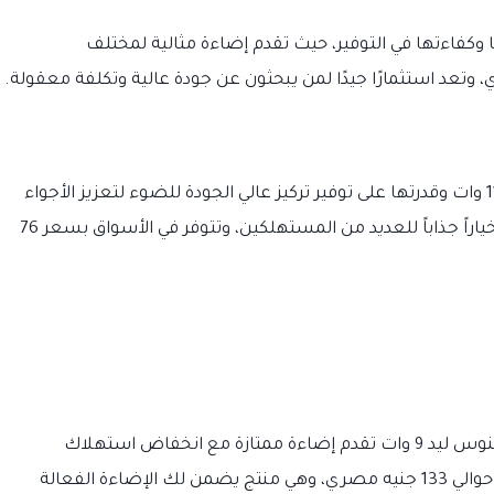
قدرة 13 وات بمصداقيتها وكفاءتها في التوفير، حيث تقدم إضاءة مثالية لمختلف
تتميز لمبة سبوت فينوس ليد بقوتها التي تبلغ 11 وات وقدرتها على توفير تركيز عالي الجودة للضوء لتعزيز الأجواء
المرغوبة في المكان. سعرها التنافسي يجعلها خياراً جذاباً للعديد من المستهلكين، وتتوفر في الأسواق بسعر 76
لعشاق الاقتصاد في استهلاك الطاقة، لمبة فينوس ليد 9 وات تقدم إضاءة ممتازة مع انخفاض استهلاك
الكهرباء. يصل سعرها في السوق المصري إلى حوالي 133 جنيه مصري، وهي منتج يضمن لك الإضاءة الفعالة