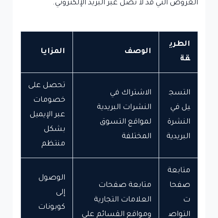
العروض التي قد لا تصل عبر البريد الإلكتروني.
الطري
الوصف
المزايا
قة
تحصل على
التسج
الاشتراك في
خصومات
يل في
النشرات البريدية
عبر الإيميل
النشرة
لمواقع التسوق
بشكل
البريدية
المختلفة
منتظم
متابعة
الوصول
صفحا
متابعة صفحات
إلى
ت
العلامات التجارية
كوبونات
التواص
ومواقع القسائم على