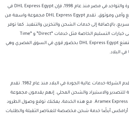
دولة ومنطقة. مع أكثر من أربعين عامًا من الخبرة والتواجد في مصر منذ عام 1998، فإن DHL Express Egypt في
وضع جيد لتلبية احتياجات عملائها لتسليم سريع وآمن وموثوق. تقدم DHL Express Egypt مجموعة واسعة من
سريع، بالإضافة إلى خدمات الشحن والتخزين والتنفيذ. كما توفر
DHL Express Egypt للعملاء إمكانية الوصول إلى خيارات التسليم الخاصة مثل خدمات “Direct” و “Time
Definite” للتسليم العاجل. بالإضافة إلى ذلك، تتمتع DHL Express Egypt بحضور قوي في السوق المصري وهي
في البلاد.
أرامكس من أفضل شركات الشحن في مصر. تقدم الشركة خدمات عالية الجودة في البلاد منذ عام 1982. تقدم
للتصدير والاستيراد والشحن المحلي. إنهم يقدمون مجموعة
واسعة من حلول التسليم مع خدمتهم المميزة: Aramex Express. مع هذه الخدمة، يمكنك توقع وصول الطرود
م أرامكس أيضًا خدمة شحن مخصصة للعناصر الثقيلة والطلبات