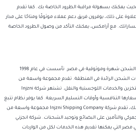
نت بحيث يمكنك بسهولة مراقبة الطرود الخاصة بك. كما تقدم
وة على ذلك، يوفرون فريق دعم عملاء موثوقًا ومتاحًا على مدار
فساراتك. مع أرامكس، يمكنك التأكد من وصول الطرود الخاصة
شركة انجزني للملاحة هي واحدة من أكثر شركات الشحن شهرة وموثوقية في مصر. تأسست في عام 1998
ت الشحن الرائدة في المنطقة. تقدم مجموعة واسعة من
الخدمات بما في ذلك الشحن الجوي والبحري والتخزين والخدمات اللوجستية والنقل. تشتهر شركة Injzni
 الممتازة وأسعارها التنافسية وأوقات التسليم السريعة. كما يوفر نظام تتبع
يسمح للعملاء بتتبع شحناتهم. بالإضافة إلى ذلك، تقدم شركة Injzni Shipping Company مجموعة واسعة من
ركي والتأمين على البضائع وتوحيد الشحنات. شركة انجزني
مصر التي يمكنها تقديم هذه الخدمات لكل من الواردات