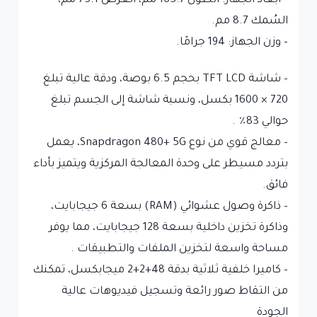
– أبعاد الجهاز: الطول 163.7 مم، العرض 75.1 مم،
السُمك 8.7 مم.
– وزن الجهاز: 194 جرامًا.
– شاشة TFT LCD بحجم 6.5 بوصة، ودقة عالية تبلغ
720 × 1600 بكسل، ونسبة شاشة إلى الجسم تبلغ
حوالي 83٪ .
– معالج قوي من نوع Snapdragon 480+ 5G، يعمل
بتردد مسيطر على وحدة المعالجة المركزية ويتميز بأداء
فائق.
– ذاكرة وصول عشوائي (RAM) بسعة 6 جيجابايت،
وذاكرة تخزين داخلية بسعة 128 جيجابايت، مما يوفر
مساحة واسعة لتخزين الملفات والتطبيقات .
– كاميرا خلفية ثلاثية بدقة 48+2+2 ميجابكسل، تمكنك
من التقاط صور رائعة وتسجيل فيديوهات عالية
الجودة