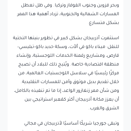
وبحر قزوين وجنوب القوقاز وتركيا. وفي ظل تعطل
المسارات الشمالية والجنوبية، تزداد أهمية هذا الممر
بشكل متسارع.
استثمرت أذربيجان بشكل كبير في تطوير بنيتها التحتية
للنقل: ميناء باكو في ألأت، وسكة حديد باكو–تبليسي–
قارص، ومشاريع رقمنة الخدمات اللوجستية، وإنشاء
منطقة اقتصادية خاصة. ويُتيح ذلك للبلاد أن تصبح
مركزًا رئيسيًا في سلاسل اللوجستيات العالمية، من
خلال تقديم بديل موثوق وآمن للمسارات التقليدية.
ومن شأن ممر زنغازور الواعد، إذا ما تم تنفيذه بالكامل،
أن يعزز مكانة أذربيجان أكثر كمَعبر استراتيجي بين
الشرق والغرب.
وتبقى جورجيا شريكًا أساسيًا لأذربيجان في مجالي