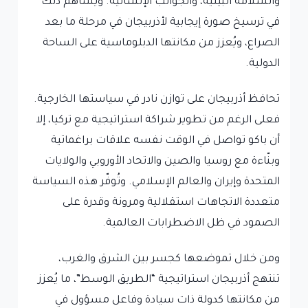
والسلامة البيئية، والجوانب الإنسانية. ويساهم ذلك
في ترسيخ صورة إيجابية لأذربيجان في مرحلة ما بعد
الصراع، ويُعزز من مكانتها الدبلوماسية على الساحة
الدولية.
تحافظ أذربيجان على توازن نادر في سياستها الخارجية.
فعلى الرغم من تطوير شراكة استراتيجية مع تركيا، إلا
أن باكو تواصل في الوقت نفسه علاقات براغماتية
وبنّاءة مع روسيا والصين والاتحاد الأوروبي والولايات
المتحدة وإيران والعالم الإسلامي. وتُوفّر هذه السياسة
متعددة الاتجاهات استقلالية ومرونة وقدرة على
الصمود في ظل الاضطرابات العالمية.
ومن خلال تموضعها كجسر بين الشرق والغرب،
تنتهج أذربيجان استراتيجية “الطريق الوسط”، ما يُعزز
من مكانتها كدولة ذات سيادة وفاعل مسؤول في