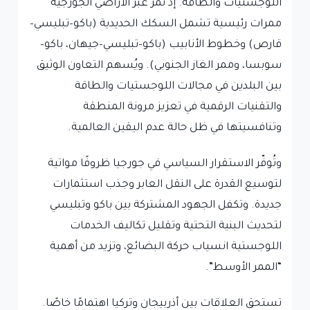
اللوجستيات والطاقة. إذ تمر عبر الأراضي الجورجية
ممرات رئيسية تشمل السكك الحديدية (باكو–تبليسي–
قارص) وخطوط الأنابيب (باكو–تبليسي–جيهان، باكو–
سوبسا، وممر الغاز الجنوبي). ويُسهم التعاون الوثيق
بين البلدين في مجالات اللوجستيات والطاقة
والتقنيات الرقمية في تعزيز مرونة المنطقة
وتنافسيتها في ظل حالة عدم اليقين العالمية.
وتُوفّر الاستقرار السياسي في جورجيا ظروفًا مواتية
لتوسيع القدرة على النقل العابر وجذب استثمارات
جديدة. وتكفل الجهود المشتركة بين باكو وتبليسي
لتحديث البنية التحتية وتقليل تكاليف الخدمات
اللوجستية انسياب حركة البضائع، وتزيد من أهمية
“الممر الأوسط”.
تستحق العلاقات بين أذربيجان وتركيا اهتمامًا خاصًا.