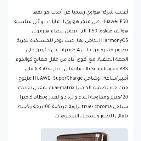
أعلنت شركة هواوي رسميا عن أحدث هواتفها
Huawei P50 على متجر هواوى الامارات ، وتأتي سلسلة
هواتف هواوي P50 التي تعمل بنظام هارموني
HarmonyOS الخاص بها، حيث توفر للمستخدم تجربة
تصوير مميزة من خلال 4 كاميرات في دائرتين على
الجهة الخلفية، مع أقوى أداء من خلال معالج كوالكوم
Snapdragon 888 بالاضافة الى بطارية
6,350 ملي
أمبير/ساعة، وشاحن HUAWEI SuperCharge مزدوج
حيث جاء تصميم الكاميرا dual-matrix بمعدل تحديث
120هيرتز ومقاومة الماء والرذاذ والغبار ونظام كاميرا
سيلفى true- chroma بزاوية عريضة 100درجة وضبط
تلقائى للصور وتسجيل الفيديوهات