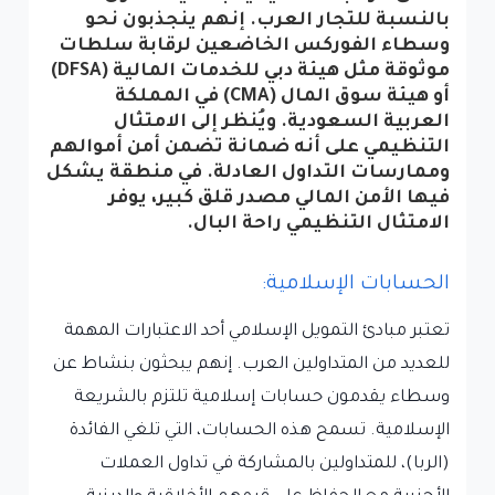
بالنسبة للتجار العرب. إنهم ينجذبون نحو
وسطاء الفوركس الخاضعين لرقابة سلطات
موثوقة مثل هيئة دبي للخدمات المالية (DFSA)
أو هيئة سوق المال (CMA) في المملكة
العربية السعودية. ويُنظر إلى الامتثال
التنظيمي على أنه ضمانة تضمن أمن أموالهم
وممارسات التداول العادلة. في منطقة يشكل
فيها الأمن المالي مصدر قلق كبير، يوفر
الامتثال التنظيمي راحة البال.
الحسابات الإسلامية:
تعتبر مبادئ التمويل الإسلامي أحد الاعتبارات المهمة
للعديد من المتداولين العرب. إنهم يبحثون بنشاط عن
وسطاء يقدمون حسابات إسلامية تلتزم بالشريعة
الإسلامية. تسمح هذه الحسابات، التي تلغي الفائدة
(الربا)، للمتداولين بالمشاركة في تداول العملات