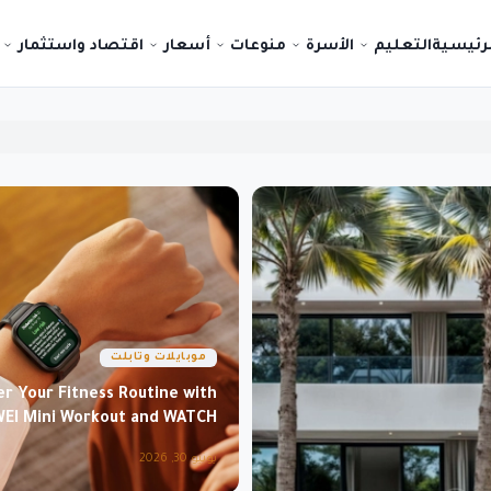
لرئيسية
التعليم
الأسرة
منوعات
أسعار
اقتصاد واستثمار
موبايلات وتابلت
r Your Fitness Routine with
EI Mini Workout and WATCH
FIT 5 Pro
يونيو 30, 2026