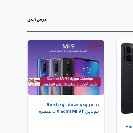
عرض الكل
سعر ومواصفات ومراجعة
موبايل Xiaomi Mi 9T .. سعره
يبدأ بـ5666 جنيها
ات هاتف Honor