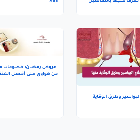
X8a
عروض رمضان: خصومات م
من هواوي على أفضل المنت
لبواسير وطرق الوقاية