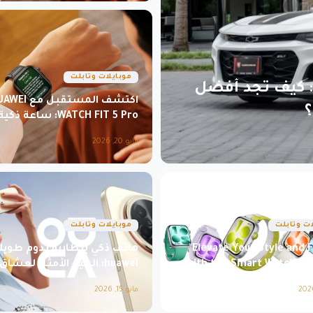
موبايلات وتابلت
: كيف تجد أفضل
اكتشف المستقبل مع 
؟
WATCH FIT 5 Pro: ساعة ذكية
تجمع بين التكنولوجيا والأناقة
مايو 20, 2026
ات وتابلت
موبايلات وتابلت
Elevate Your Style and F
هاتف ذكي ببطارية تدوم طويلاً
with the Smart Watch Sa
huawei: الخيار الأمثل لعشاق
العالي
مايو 15, 2026