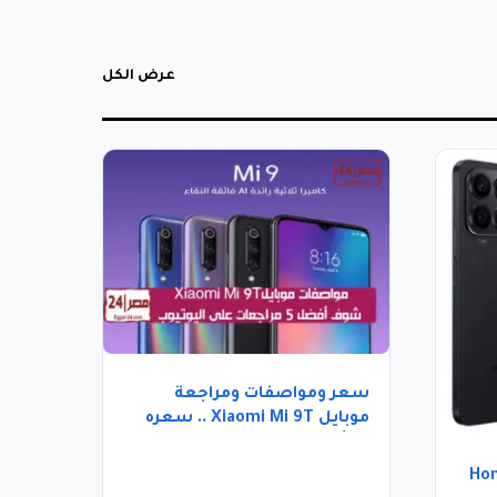
عرض الكل
سعر ومواصفات ومراجعة
موبايل Xiaomi Mi 9T .. سعره
يبدأ بـ5666 جنيها
ات هاتف Honor