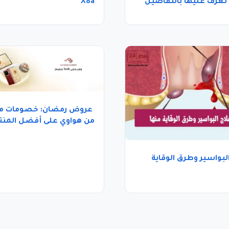
X8a
عروض رمضان: خصومات م
من هواوي على أفضل المنت
لبواسير وطرق الوقاية