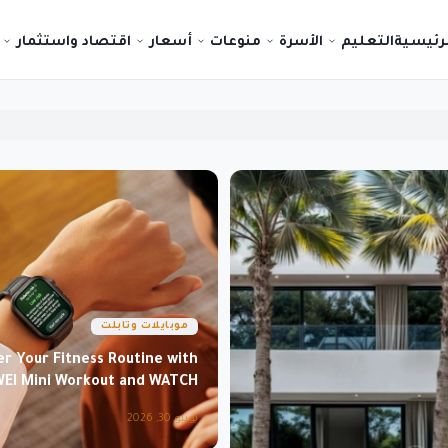
لرئيسية
التعليم
الأسرة
منوعات
أسعار
اقتصاد واستثمار
موبايلات وتابلت
r Your Fitness Routine with
EI Mini Workout and WATCH
FIT 5 Pro
يونيو 30, 2026