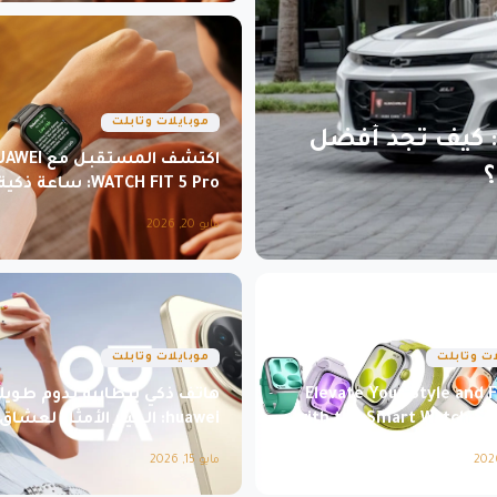
موبايلات وتابلت
: كيف تجد أفضل
اكتشف المستقبل مع 
؟
WATCH FIT 5 Pro: ساعة ذكية
تجمع بين التكنولوجيا والأناقة
مايو 20, 2026
ات وتابلت
موبايلات وتابلت
Elevate Your Style and F
هاتف ذكي ببطارية تدوم طويلاً
with the Smart Watch Sa
huawei: الخيار الأمثل لعشاق
العالي
مايو 15, 2026