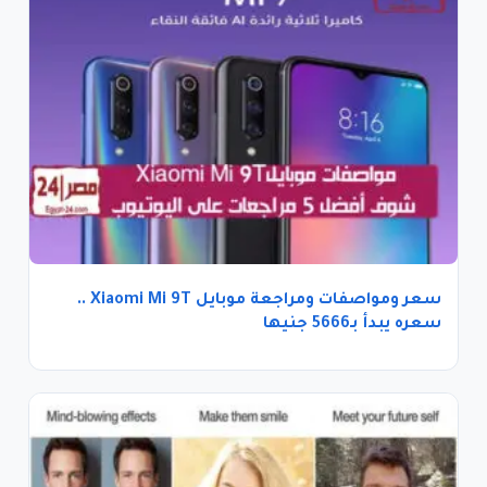
سعر ومواصفات ومراجعة موبايل Xiaomi Mi 9T ..
سعره يبدأ بـ5666 جنيها